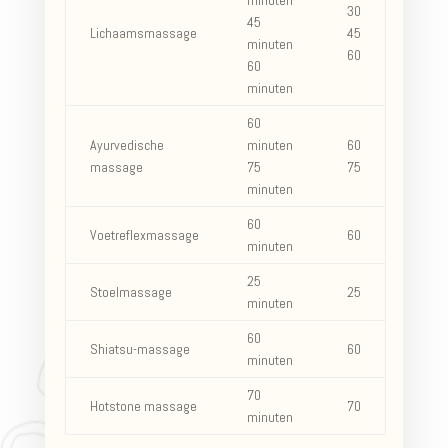
minuten
30
45
Lichaamsmassage
45
minuten
60
60
minuten
60
Ayurvedische
minuten
60
massage
75
75
minuten
60
Voetreflexmassage
60
minuten
25
Stoelmassage
25
minuten
60
Shiatsu-massage
60
minuten
70
Hotstone massage
70
minuten